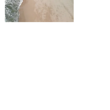
03
Projektname
Dies ist eine Projektbeschreibung.
Verfasse eine kurze Beschreibung und
hilf Besuchern, deine Arbeit besser zu
verstehen. Klicke auf „Text bearbeiten“,
um loszulegen oder doppelklicke auf
das Textfeld.